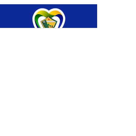
SERVIÇO DE ATENDIMENTO AO CIDADÃO 
(SIC) E OUVIDORIA
Prefeitura de Brasiléia - Estado do Acre
CNPJ 04.508.933/0001-45
💻Acesso online: 
SIC 
| 
Fale Conosco
 | 
Ouvidoria
 |
Portal de Transparência
 | 
Mapa 
do Site
📱Fone: +55 (68) 
3546-4402 ou +55 (68) 