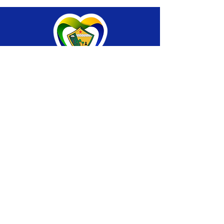
SERVIÇO DE ATENDIMENTO AO CIDADÃO 
(SIC) E OUVIDORIA
Prefeitura de Brasiléia - Estado do Acre
CNPJ 04.508.933/0001-45
💻Acesso online: 
SIC 
| 
Fale Conosco
 | 
Ouvidoria
 |
Portal de Transparência
 | 
Mapa 
do Site
📱Fone: +55 (68) 
3546-4402 ou +55 (68) 