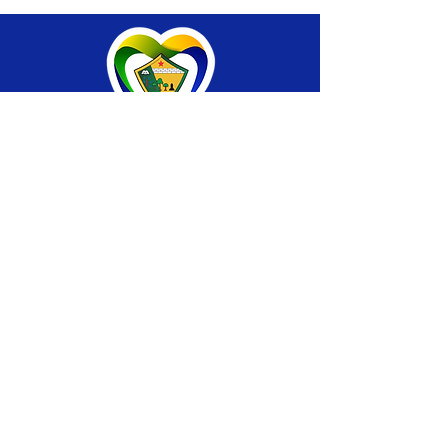
SERVIÇO DE ATENDIMENTO AO CIDADÃO 
(SIC) E OUVIDORIA
Prefeitura de Brasiléia - Estado do Acre
CNPJ 04.508.933/0001-45
💻Acesso online: 
SIC 
| 
Fale Conosco
 | 
Ouvidoria
 |
Portal de Transparência
 | 
Mapa 
do Site
📱Fone: +55 (68) 
3546-4402 ou +55 (68) 