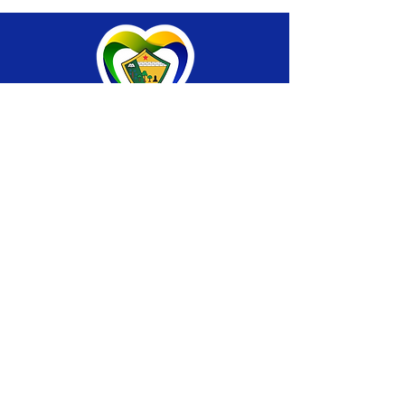
SERVIÇO DE ATENDIMENTO AO CIDADÃO 
(SIC) E OUVIDORIA
Prefeitura de Brasiléia - Estado do Acre
CNPJ 04.508.933/0001-45
💻Acesso online: 
SIC 
| 
Fale Conosco
 | 
Ouvidoria
 |
Portal de Transparência
 | 
Mapa 
do Site
📱Fone: +55 (68) 
3546-4402 ou +55 (68) 