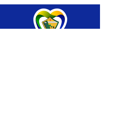
SERVIÇO DE ATENDIMENTO AO CIDADÃO 
(SIC) E OUVIDORIA
Prefeitura de Brasiléia - Estado do Acre
CNPJ 04.508.933/0001-45
💻Acesso online: 
SIC 
| 
Fale Conosco
 | 
Ouvidoria
 |
Portal de Transparência
 | 
Mapa 
do Site
📱Fone: +55 (68) 
3546-4402 ou +55 (68) 