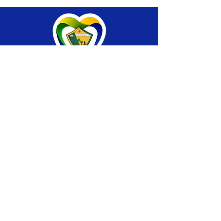
SERVIÇO DE ATENDIMENTO AO CIDADÃO 
(SIC) E OUVIDORIA
Prefeitura de Brasiléia - Estado do Acre
CNPJ 04.508.933/0001-45
💻Acesso online: 
SIC 
| 
Fale Conosco
 | 
Ouvidoria
 |
Portal de Transparência
 | 
Mapa 
do Site
📱Fone: +55 (68) 
3546-4402 ou +55 (68) 