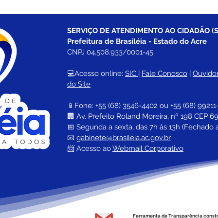
SERVIÇO DE ATENDIMENTO AO CIDADÃO (S
Prefeitura de Brasiléia - Estado do Acre
CNPJ 04.508.933/0001-45
💻Acesso online: 
SIC 
| 
Fale Conosco
 | 
Ouvidor
do Site
📱Fone: +55 (68) 
3546-4402 ou +55 (68) 99211
🏢 
Av. Prefeito Roland Moreira, nº 198 CEP 69
📅 Segunda a sexta, das 7h às 13h (Fechado 
📧 
gabinete@brasileia.ac.gov.br
📨 Acesso ao 
Webmail Corporativo
Ferramenta de Transparência const