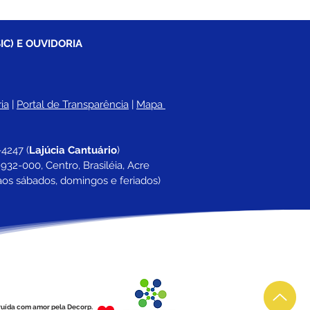
IC) E OUVIDORIA
ia
 |
Portal de Transparência
 | 
Mapa 
-4247 
(
Lajúcia Cantuário
)
932-000, Centro, Brasiléia, Acre
aos sábados, domingos e feriados)
ruída com amor pela Decorp.