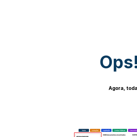
Ops!
Agora, toda