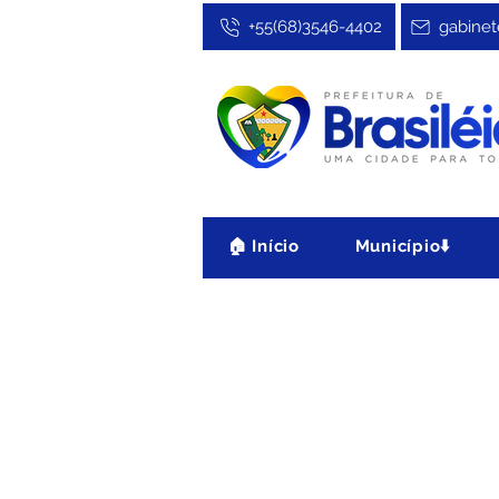
+55(68)3546-4402
gabinet
🏠 Início
Município⬇️