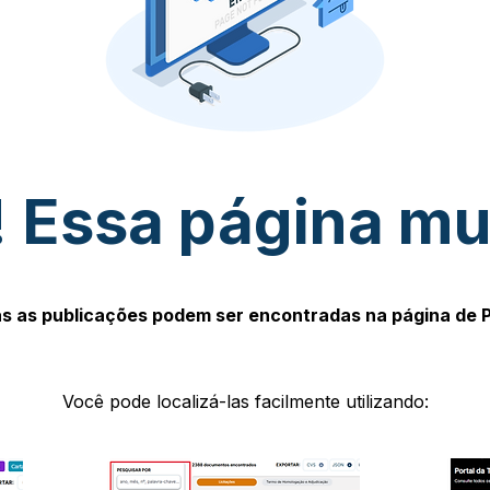
 Essa página m
s as publicações podem ser encontradas na página de 
Você pode localizá-las facilmente utilizando: