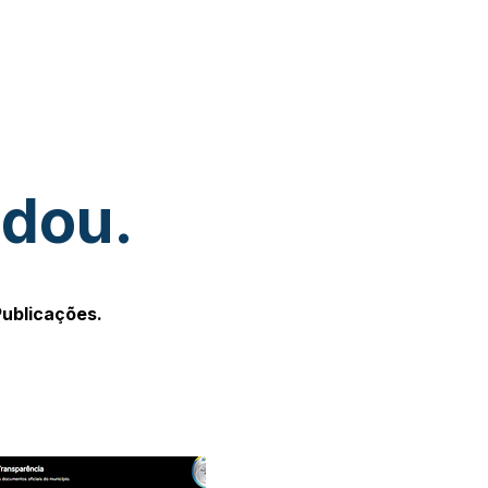
udou.
Publicações.