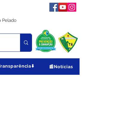
o Pelado
Transparência⬇️
📰Notícias