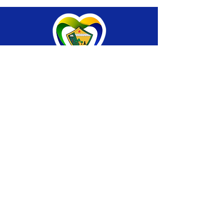
SERVIÇO DE ATENDIMENTO AO CIDADÃO 
(SIC) E OUVIDORIA
Prefeitura de Brasiléia - Estado do Acre
CNPJ 04.508.933/0001-45
💻Acesso online: 
SIC 
| 
Fale Conosco
 | 
Ouvidoria
 |
Portal de Transparência
 | 
Mapa 
do Site
📱Fone: +55 (68) 
3546-4402 ou +55 (68) 