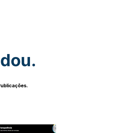
udou.
Publicações.