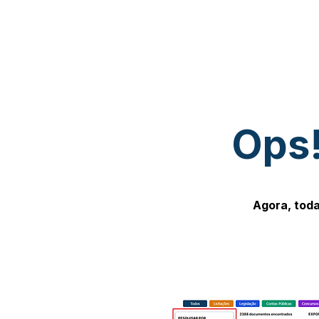
Ops!
Agora, toda