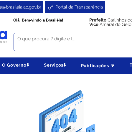
e@brasileia.ac.gov.br
Portal da Transparência
Prefeito
Carlinhos d
Olá, Bem-vindo a Brasiléia!
Vice
Amaral do Gelo
O Governo⬇️
Serviços⬇️
Publicações 🔽