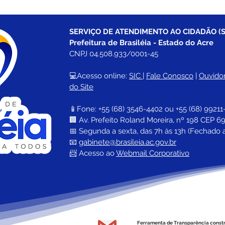
SERVIÇO DE ATENDIMENTO AO CIDADÃO (S
Prefeitura de Brasiléia - Estado do Acre
CNPJ 04.508.933/0001-45
💻Acesso online: 
SIC 
| 
Fale Conosco
 | 
Ouvidor
do Site
📱Fone: +55 (68) 
3546-4402 ou +55 (68) 99211
🏢 
Av. Prefeito Roland Moreira, nº 198 CEP 69
📅 Segunda a sexta, das 7h às 13h (Fechado 
📧 
gabinete@brasileia.ac.gov.br
📨 Acesso ao 
Webmail Corporativo
Ferramenta de Transparência const