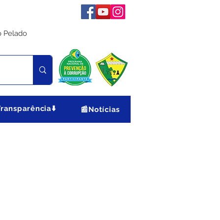
o Pelado
Transparência⬇️
📰Notícias