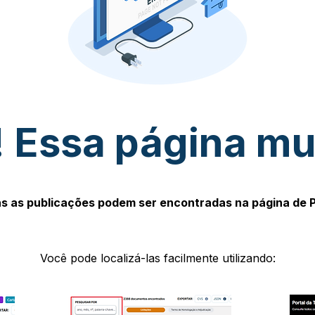
 Essa página m
s as publicações podem ser encontradas na página de 
Você pode localizá-las facilmente utilizando: