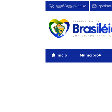
+55(68)3546-4402
gabinet
🏠 Início
Município⬇️