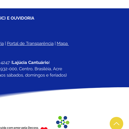
IC) E OUVIDORIA
ia
 |
Portal de Transparência
 | 
Mapa 
-4247 
(
Lajúcia Cantuário
)
932-000, Centro, Brasiléia, Acre
aos sábados, domingos e feriados)
ruída com amor pela Decorp.