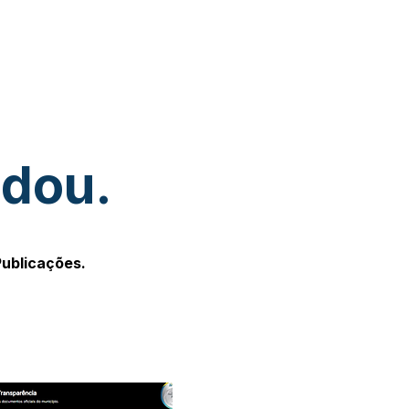
udou.
Publicações.