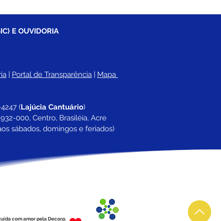
IC) E OUVIDORIA
ia
 |
Portal de Transparência
 | 
Mapa 
-4247 
(
Lajúcia Cantuário
)
932-000, Centro, Brasiléia, Acre
aos sábados, domingos e feriados)
ruída com amor pela Decorp.