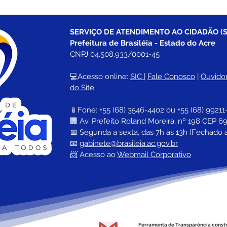
SERVIÇO DE ATENDIMENTO AO CIDADÃO (S
Prefeitura de Brasiléia - Estado do Acre
CNPJ 04.508.933/0001-45
💻Acesso online: 
SIC 
| 
Fale Conosco
 | 
Ouvidor
do Site
📱Fone: +55 (68) 
3546-4402 ou +55 (68) 99211
🏢 
Av. Prefeito Roland Moreira, nº 198 CEP 69
📅 Segunda a sexta, das 7h às 13h (Fechado 
📧 
gabinete@brasileia.ac.gov.br
📨 Acesso ao 
Webmail Corporativo
Ferramenta de Transparência const