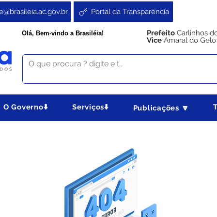
e@brasileia.ac.gov.br
Portal da Transparência
Prefeito
Carlinhos d
Olá, Bem-vindo a Brasiléia!
Vice
Amaral do Gelo
O Governo⬇️
Serviços⬇️
Publicações 🔽