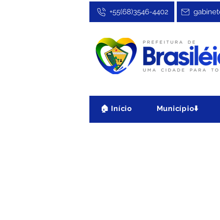
+55(68)3546-4402
gabinet
🏠 Início
Município⬇️