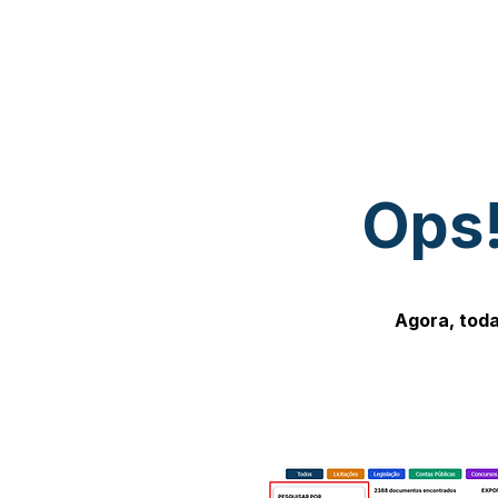
Ops!
Agora, toda