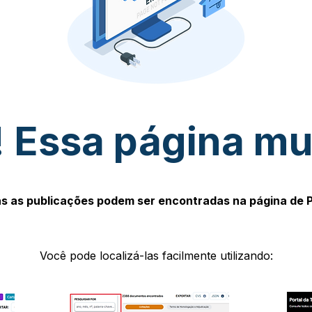
 Essa página m
s as publicações podem ser encontradas na página de 
Você pode localizá-las facilmente utilizando: