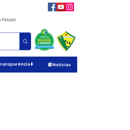
o Pelado
Transparência⬇️
📰Notícias