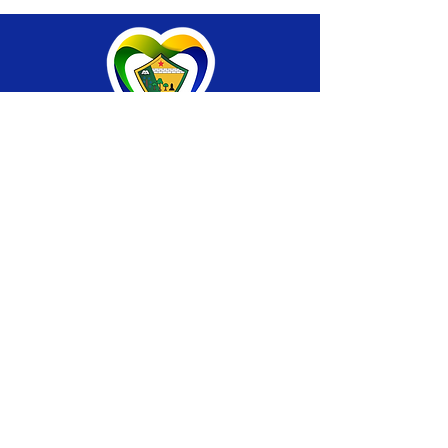
SERVIÇO DE ATENDIMENTO AO CIDADÃO 
(SIC) E OUVIDORIA
Prefeitura de Brasiléia - Estado do Acre
CNPJ 04.508.933/0001-45
💻Acesso online: 
SIC 
| 
Fale Conosco
 | 
Ouvidoria
 |
Portal de Transparência
 | 
Mapa 
do Site
📱Fone: +55 (68) 
3546-4402 ou +55 (68) 