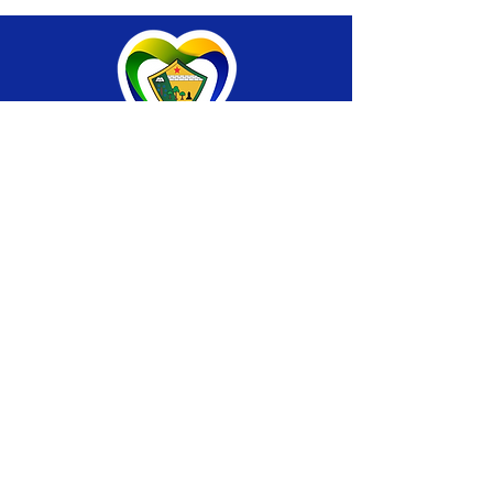
SERVIÇO DE ATENDIMENTO AO CIDADÃO 
(SIC) E OUVIDORIA
Prefeitura de Brasiléia - Estado do Acre
CNPJ 04.508.933/0001-45
💻Acesso online: 
SIC 
| 
Fale Conosco
 | 
Ouvidoria
 |
Portal de Transparência
 | 
Mapa 
do Site
📱Fone: +55 (68) 
3546-4402 ou +55 (68) 