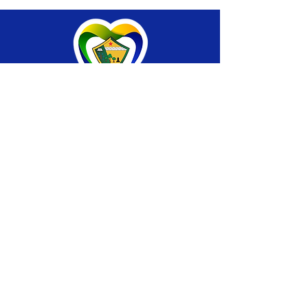
SERVIÇO DE ATENDIMENTO AO CIDADÃO 
(SIC) E OUVIDORIA
Prefeitura de Brasiléia - Estado do Acre
CNPJ 04.508.933/0001-45
💻Acesso online: 
SIC 
| 
Fale Conosco
 | 
Ouvidoria
 |
Portal de Transparência
 | 
Mapa 
do Site
📱Fone: +55 (68) 
3546-4402 ou +55 (68) 