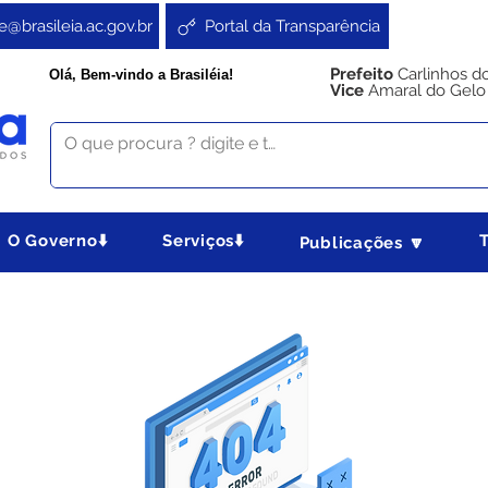
e@brasileia.ac.gov.br
Portal da Transparência
Prefeito
Carlinhos d
Olá, Bem-vindo a Brasiléia!
Vice
Amaral do Gelo
O Governo⬇️
Serviços⬇️
Publicações 🔽