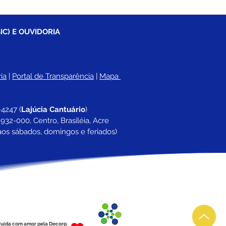
IC) E OUVIDORIA
ia
 |
Portal de Transparência
 | 
Mapa 
-4247 
(
Lajúcia Cantuário
)
932-000, Centro, Brasiléia, Acre
aos sábados, domingos e feriados)
ruída com amor pela Decorp.