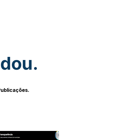
udou.
Publicações.