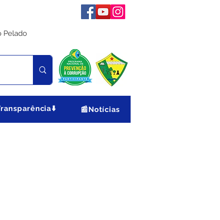
o Pelado
Transparência⬇️
📰Notícias