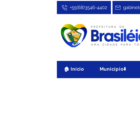
+55(68)3546-4402
gabinet
🏠 Início
Município⬇️