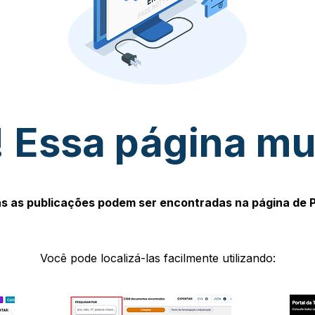
 Essa página m
s as publicações podem ser encontradas na página de 
Você pode localizá-las facilmente utilizando: