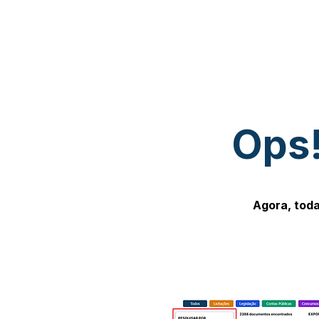
Ops!
Agora, toda