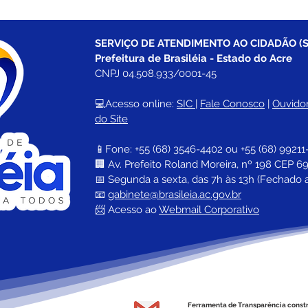
SERVIÇO DE ATENDIMENTO AO CIDADÃO (S
Prefeitura de Brasiléia - Estado do Acre
CNPJ 04.508.933/0001-45
💻Acesso online: 
SIC 
| 
Fale Conosco
 | 
Ouvidor
do Site
📱Fone: +55 (68) 
3546-4402 ou +55 (68) 99211
🏢 
Av. Prefeito Roland Moreira, nº 198 CEP 69
📅 Segunda a sexta, das 7h às 13h (Fechado 
📧 
gabinete@brasileia.ac.gov.br
📨 Acesso ao 
Webmail Corporativo
Ferramenta de Transparência const