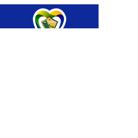
SERVIÇO DE ATENDIMENTO AO CIDADÃO 
(SIC) E OUVIDORIA
Prefeitura de Brasiléia - Estado do Acre
CNPJ 04.508.933/0001-45
💻Acesso online: 
SIC 
| 
Fale Conosco
 | 
Ouvidoria
 |
Portal de Transparência
 | 
Mapa 
do Site
📱Fone: +55 (68) 
3546-4402 ou +55 (68) 