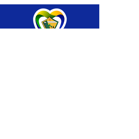
SERVIÇO DE ATENDIMENTO AO CIDADÃO 
(SIC) E OUVIDORIA
Prefeitura de Brasiléia - Estado do Acre
CNPJ 04.508.933/0001-45
💻Acesso online: 
SIC 
| 
Fale Conosco
 | 
Ouvidoria
 |
Portal de Transparência
 | 
Mapa 
do Site
📱Fone: +55 (68) 
3546-4402 ou +55 (68) 