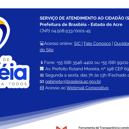
SERVIÇO DE ATENDIMENTO AO CIDADÃO (S
Prefeitura de Brasiléia - Estado do Acre
CNPJ 04.508.933/0001-45
💻Acesso online: 
SIC 
| 
Fale Conosco
 | 
Ouvidor
do Site
📱Fone: +55 (68) 
3546-4402 ou +55 (68) 99211
🏢 
Av. Prefeito Roland Moreira, nº 198 CEP 69
📅 Segunda a sexta, das 7h às 13h (Fechado 
📧 
gabinete@brasileia.ac.gov.br
📨 Acesso ao 
Webmail Corporativo
Ferramenta de Transparência const