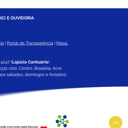
IC) E OUVIDORIA
ia
 |
Portal de Transparência
 | 
Mapa 
-4247 
(
Lajúcia Cantuário
)
932-000, Centro, Brasiléia, Acre
aos sábados, domingos e feriados)
ruída com amor pela Decorp.