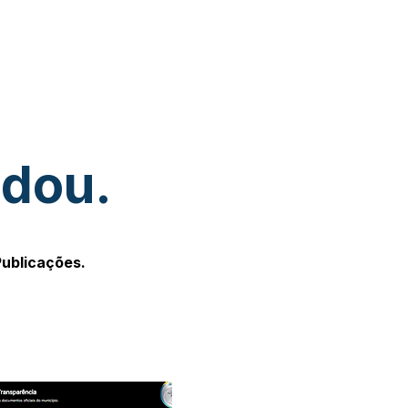
udou.
Publicações.