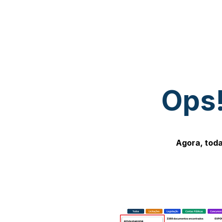
Ops!
Agora, toda