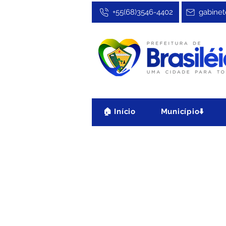
+55(68)3546-4402
gabinet
🏠 Início
Município⬇️