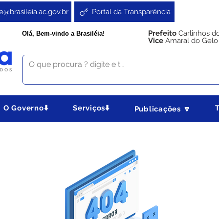
e@brasileia.ac.gov.br
Portal da Transparência
Prefeito
Carlinhos d
Olá, Bem-vindo a Brasiléia!
Vice
Amaral do Gelo
O Governo⬇️
Serviços⬇️
Publicações 🔽