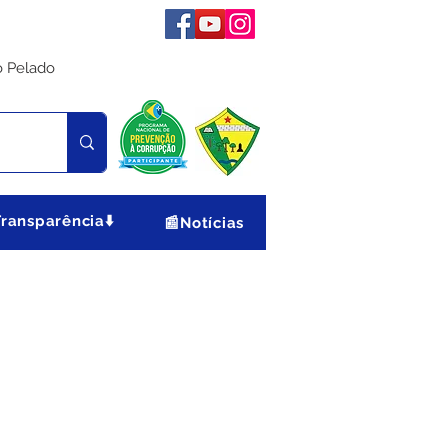
o Pelado
Transparência⬇️
📰Notícias