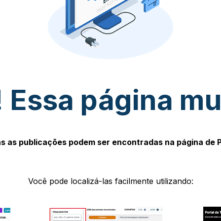
 Essa página m
s as publicações podem ser encontradas na página de 
Você pode localizá-las facilmente utilizando: