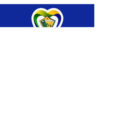
SERVIÇO DE ATENDIMENTO AO CIDADÃO 
(SIC) E OUVIDORIA
Prefeitura de Brasiléia - Estado do Acre
CNPJ 04.508.933/0001-45
💻Acesso online: 
SIC 
| 
Fale Conosco
 | 
Ouvidoria
 |
Portal de Transparência
 | 
Mapa 
do Site
📱Fone: +55 (68) 
3546-4402 ou +55 (68) 