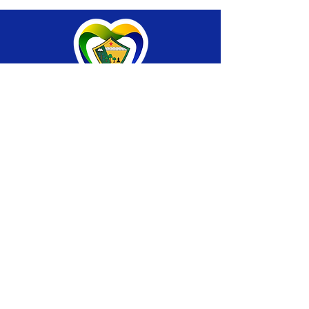
SERVIÇO DE ATENDIMENTO AO CIDADÃO 
(SIC) E OUVIDORIA
Prefeitura de Brasiléia - Estado do Acre
CNPJ 04.508.933/0001-45
💻Acesso online: 
SIC 
| 
Fale Conosco
 | 
Ouvidoria
 |
Portal de Transparência
 | 
Mapa 
do Site
📱Fone: +55 (68) 
3546-4402 ou +55 (68) 