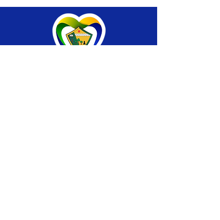
SERVIÇO DE ATENDIMENTO AO CIDADÃO 
(SIC) E OUVIDORIA
Prefeitura de Brasiléia - Estado do Acre
CNPJ 04.508.933/0001-45
💻Acesso online: 
SIC 
| 
Fale Conosco
 | 
Ouvidoria
 |
Portal de Transparência
 | 
Mapa 
do Site
📱Fone: +55 (68) 
3546-4402 ou +55 (68) 