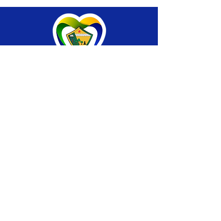
SERVIÇO DE ATENDIMENTO AO CIDADÃO 
(SIC) E OUVIDORIA
Prefeitura de Brasiléia - Estado do Acre
CNPJ 04.508.933/0001-45
💻Acesso online: 
SIC 
| 
Fale Conosco
 | 
Ouvidoria
 |
Portal de Transparência
 | 
Mapa 
do Site
📱Fone: +55 (68) 
3546-4402 ou +55 (68) 