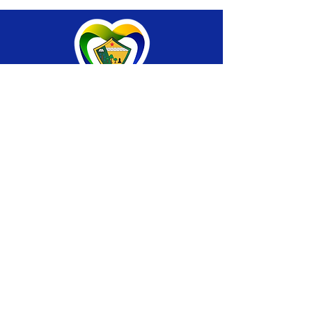
SERVIÇO DE ATENDIMENTO AO CIDADÃO 
(SIC) E OUVIDORIA
Prefeitura de Brasiléia - Estado do Acre
CNPJ 04.508.933/0001-45
💻Acesso online: 
SIC 
| 
Fale Conosco
 | 
Ouvidoria
 |
Portal de Transparência
 | 
Mapa 
do Site
📱Fone: +55 (68) 
3546-4402 ou +55 (68) 