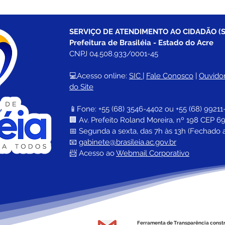
SERVIÇO DE ATENDIMENTO AO CIDADÃO (S
Prefeitura de Brasiléia - Estado do Acre
CNPJ 04.508.933/0001-45
💻Acesso online: 
SIC 
| 
Fale Conosco
 | 
Ouvidor
do Site
📱Fone: +55 (68) 
3546-4402 ou +55 (68) 99211
🏢 
Av. Prefeito Roland Moreira, nº 198 CEP 69
📅 Segunda a sexta, das 7h às 13h (Fechado 
📧 
gabinete@brasileia.ac.gov.br
📨 Acesso ao 
Webmail Corporativo
Ferramenta de Transparência const