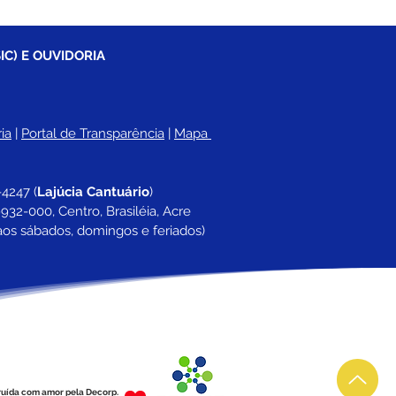
IC) E OUVIDORIA
ia
 |
Portal de Transparência
 | 
Mapa 
-4247 
(
Lajúcia Cantuário
)
932-000, Centro, Brasiléia, Acre
aos sábados, domingos e feriados)
ruída com amor pela Decorp.