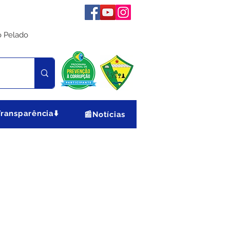
o Pelado
Transparência⬇️
📰Notícias