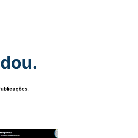
udou.
Publicações.