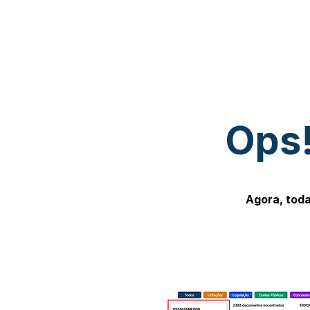
Ops!
Agora, toda