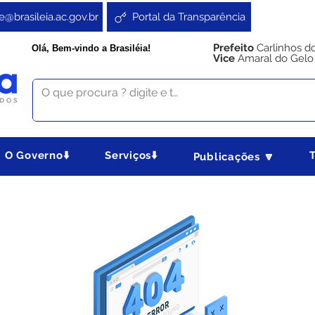
e@brasileia.ac.gov.br
Portal da Transparência
Prefeito
Carlinhos d
Olá, Bem-vindo a Brasiléia!
Vice
Amaral do Gelo
O Governo⬇️
Serviços⬇️
Publicações 🔽