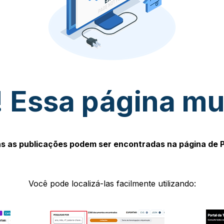
 Essa página m
s as publicações podem ser encontradas na página de 
Você pode localizá-las facilmente utilizando: