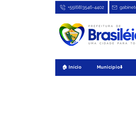
+55(68)3546-4402
gabinet
🏠 Início
Município⬇️