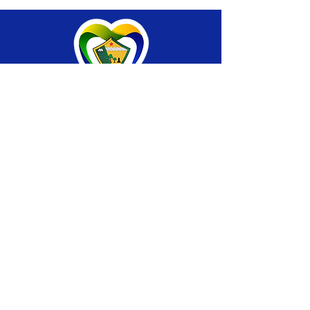
SERVIÇO DE ATENDIMENTO AO CIDADÃO 
(SIC) E OUVIDORIA
Prefeitura de Brasiléia - Estado do Acre
CNPJ 04.508.933/0001-45
💻Acesso online: 
SIC 
| 
Fale Conosco
 | 
Ouvidoria
 |
Portal de Transparência
 | 
Mapa 
do Site
📱Fone: +55 (68) 
3546-4402 ou +55 (68) 