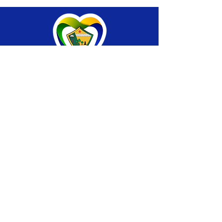
SERVIÇO DE ATENDIMENTO AO CIDADÃO 
(SIC) E OUVIDORIA
Prefeitura de Brasiléia - Estado do Acre
CNPJ 04.508.933/0001-45
💻Acesso online: 
SIC 
| 
Fale Conosco
 | 
Ouvidoria
 |
Portal de Transparência
 | 
Mapa 
do Site
📱Fone: +55 (68) 
3546-4402 ou +55 (68) 