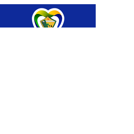
SERVIÇO DE ATENDIMENTO AO CIDADÃO 
(SIC) E OUVIDORIA
Prefeitura de Brasiléia - Estado do Acre
CNPJ 04.508.933/0001-45
💻Acesso online: 
SIC 
| 
Fale Conosco
 | 
Ouvidoria
 |
Portal de Transparência
 | 
Mapa 
do Site
📱Fone: +55 (68) 
3546-4402 ou +55 (68) 