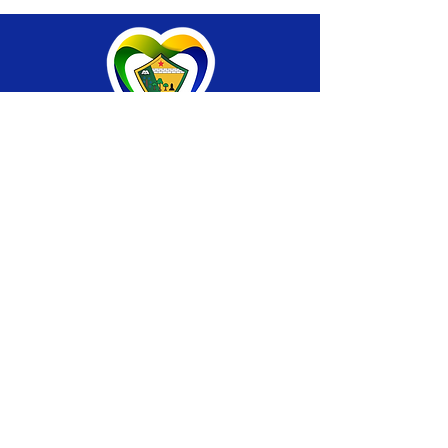
SERVIÇO DE ATENDIMENTO AO CIDADÃO 
(SIC) E OUVIDORIA
Prefeitura de Brasiléia - Estado do Acre
CNPJ 04.508.933/0001-45
💻Acesso online: 
SIC 
| 
Fale Conosco
 | 
Ouvidoria
 |
Portal de Transparência
 | 
Mapa 
do Site
📱Fone: +55 (68) 
3546-4402 ou +55 (68) 