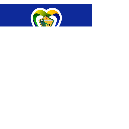
SERVIÇO DE ATENDIMENTO AO CIDADÃO 
(SIC) E OUVIDORIA
Prefeitura de Brasiléia - Estado do Acre
CNPJ 04.508.933/0001-45
💻Acesso online: 
SIC 
| 
Fale Conosco
 | 
Ouvidoria
 |
Portal de Transparência
 | 
Mapa 
do Site
📱Fone: +55 (68) 
3546-4402 ou +55 (68) 