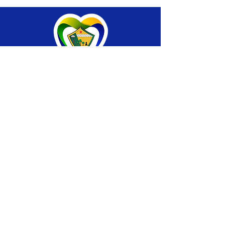
SERVIÇO DE ATENDIMENTO AO CIDADÃO 
(SIC) E OUVIDORIA
Prefeitura de Brasiléia - Estado do Acre
CNPJ 04.508.933/0001-45
💻Acesso online: 
SIC 
| 
Fale Conosco
 | 
Ouvidoria
 |
Portal de Transparência
 | 
Mapa 
do Site
📱Fone: +55 (68) 
3546-4402 ou +55 (68) 