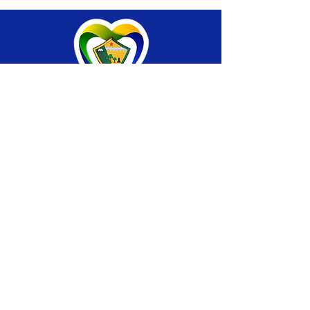
SERVIÇO DE ATENDIMENTO AO CIDADÃO 
(SIC) E OUVIDORIA
Prefeitura de Brasiléia - Estado do Acre
CNPJ 04.508.933/0001-45
💻Acesso online: 
SIC 
| 
Fale Conosco
 | 
Ouvidoria
 |
Portal de Transparência
 | 
Mapa 
do Site
📱Fone: +55 (68) 
3546-4402 ou +55 (68) 