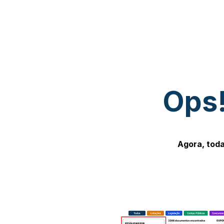
Ops!
Agora, toda