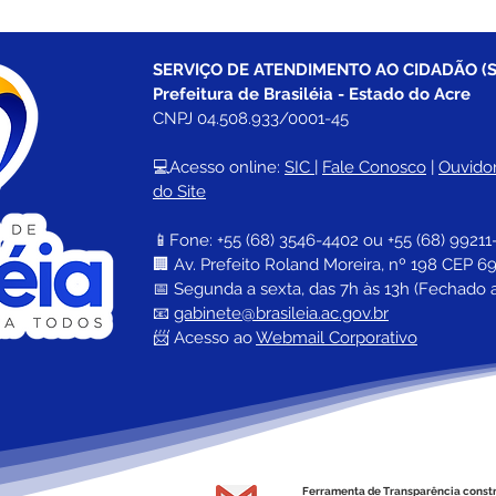
SERVIÇO DE ATENDIMENTO AO CIDADÃO (S
Prefeitura de Brasiléia - Estado do Acre
CNPJ 04.508.933/0001-45
💻Acesso online: 
SIC 
| 
Fale Conosco
 | 
Ouvidor
do Site
📱Fone: +55 (68) 
3546-4402 ou +55 (68) 99211
🏢 
Av. Prefeito Roland Moreira, nº 198 CEP 69
📅 Segunda a sexta, das 7h às 13h (Fechado 
📧 
gabinete@brasileia.ac.gov.br
📨 Acesso ao 
Webmail Corporativo
Ferramenta de Transparência const