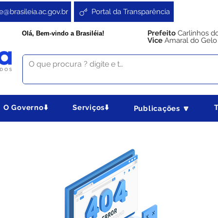
e@brasileia.ac.gov.br
Portal da Transparência
Prefeito
Carlinhos d
Olá, Bem-vindo a Brasiléia!
Vice
Amaral do Gelo
O Governo⬇️
Serviços⬇️
Publicações 🔽