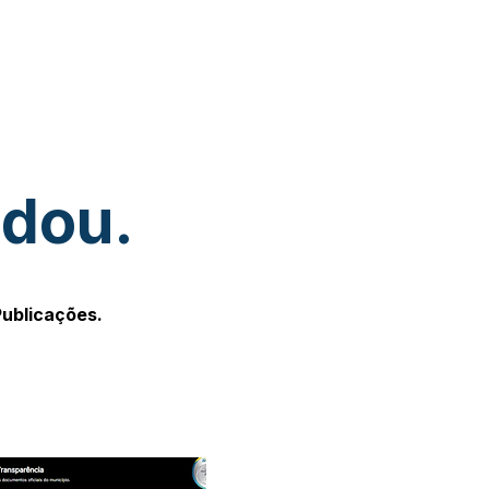
udou.
Publicações.