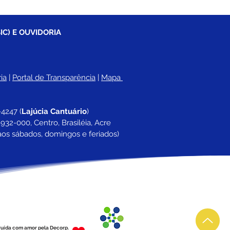
IC) E OUVIDORIA
ia
 |
Portal de Transparência
 | 
Mapa 
-4247 
(
Lajúcia Cantuário
)
932-000, Centro, Brasiléia, Acre
aos sábados, domingos e feriados)
ruída com amor pela Decorp.