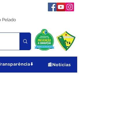
o Pelado
Transparência⬇️
📰Notícias