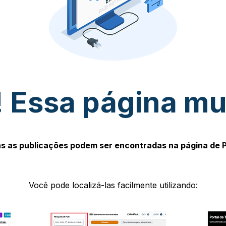
 Essa página m
s as publicações podem ser encontradas na página de 
Você pode localizá-las facilmente utilizando: