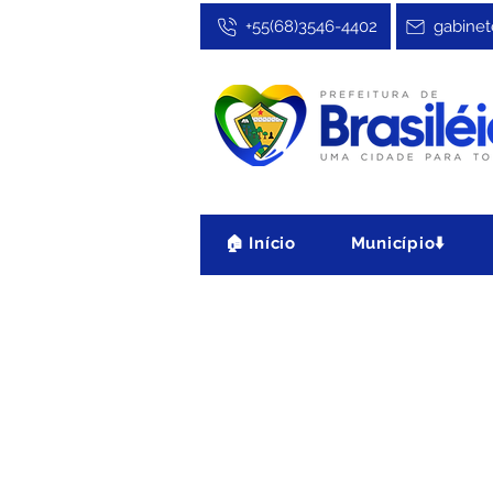
+55(68)3546-4402
gabinet
🏠 Início
Município⬇️