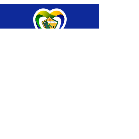
SERVIÇO DE ATENDIMENTO AO CIDADÃO 
(SIC) E OUVIDORIA
Prefeitura de Brasiléia - Estado do Acre
CNPJ 04.508.933/0001-45
💻Acesso online: 
SIC 
| 
Fale Conosco
 | 
Ouvidoria
 |
Portal de Transparência
 | 
Mapa 
do Site
📱Fone: +55 (68) 
3546-4402 ou +55 (68) 