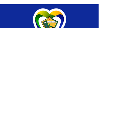
SERVIÇO DE ATENDIMENTO AO CIDADÃO 
(SIC) E OUVIDORIA
Prefeitura de Brasiléia - Estado do Acre
CNPJ 04.508.933/0001-45
💻Acesso online: 
SIC 
| 
Fale Conosco
 | 
Ouvidoria
 |
Portal de Transparência
 | 
Mapa 
do Site
📱Fone: +55 (68) 
3546-4402 ou +55 (68) 