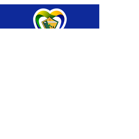
SERVIÇO DE ATENDIMENTO AO CIDADÃO 
(SIC) E OUVIDORIA
Prefeitura de Brasiléia - Estado do Acre
CNPJ 04.508.933/0001-45
💻Acesso online: 
SIC 
| 
Fale Conosco
 | 
Ouvidoria
 |
Portal de Transparência
 | 
Mapa 
do Site
📱Fone: +55 (68) 
3546-4402 ou +55 (68) 