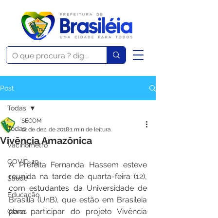
Post
Todas
SECOM
Todas
12 de dez. de 2018
1 min de leitura
Vivência Amazônica
Vacinômetro
COVID-19
A Prefeita Fernanda Hassem esteve 
reunida na tarde de quarta-feira (12), 
Saúde
com estudantes da Universidade de 
Educação
Brasília (UnB), que estão em Brasileia 
para participar do projeto Vivência 
Obras