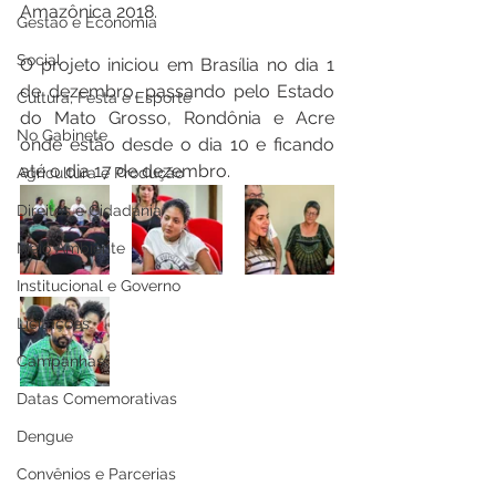
Amazônica 2018.
Gestão e Economia
Social
O projeto iniciou em Brasília no dia 1 
de dezembro, passando pelo Estado 
Cultura, Festa e Esporte
do Mato Grosso, Rondônia e Acre 
No Gabinete
onde estão desde o dia 10 e ficando 
até o dia 17 de dezembro.
Agricultura e Produção
Direitos e Cidadania
Meio Ambiente
Institucional e Governo
Licitações
Campanhas
Datas Comemorativas
Dengue
Convênios e Parcerias