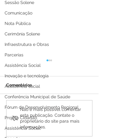
Sessão Solene
Comunicação
Nota Pública
Cerimônia Solene
Infraestrutura e Obras
Parcerias
Assistência Social
Inovação e tecnologia
Comentários
Assistência social
Conferência Municipal de Saúde
Fórum de Desenvolvimento Regional
Prefeitura de Brasiléia
Prefeitura de B
Não é mais possível comentar
esta publicação. Contate o
participa de agendas de
participa da Co
Projeto Cidadão
proprietário do site para mais
intercâmbio em
Municipal Infan
informações.
Assistência Social
Rondônia
pelo Meio Amb