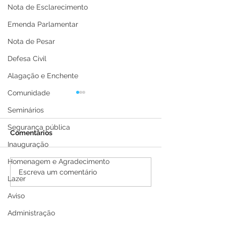
Nota de Esclarecimento
Emenda Parlamentar
Nota de Pesar
Defesa Civil
Alagação e Enchente
Comunidade
Seminários
Segurança pública
Comentários
Inauguração
Homenagem e Agradecimento
Vacinômetro, atualizado
Vacinômetro, a
Escreva um comentário
Lazer
em 16 de julho de 2021
em 14 de julho
Aviso
Administração