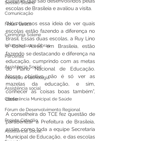
culturais que são desenvolvidos pelas 
Sessão Solene
escolas de Brasileia e avaliou a visita.  
Comunicação
"Nós tivemos essa ideia de ver quais 
Nota Pública
escolas estão fazendo a diferença no 
Cerimônia Solene
Brasil. Essas duas escolas, a Ruy Lino 
Infraestrutura e Obras
e Conci Alves, em Brasileia, estão 
fazendo se destacando e diferença na 
Parcerias
educação, cumprindo com as metas 
Assistência Social
do Plano Nacional de Educação. 
Nosso objetivo não é só ver as 
Inovação e tecnologia
mazelas da educação, e sim, 
Assistência social
conhecer as coisas boas também”, 
disse.  
Conferência Municipal de Saúde
Fórum de Desenvolvimento Regional
A conselheira do TCE fez questão de 
Projeto Cidadão
parabenizar a Prefeitura de Brasileia, 
assim como toda a equipe Secretaria 
Assistência Social
Municipal de Educação, e das escolas 