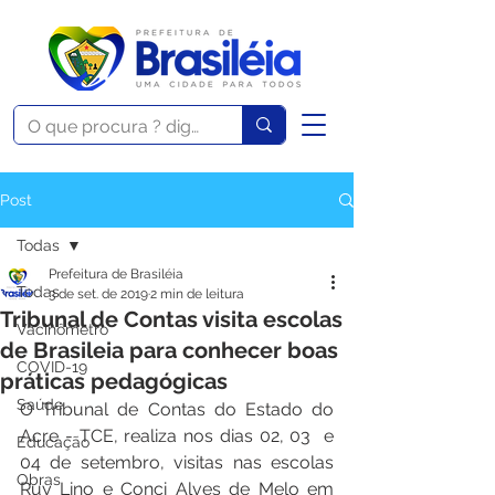
Post
Todas
Prefeitura de Brasiléia
Todas
3 de set. de 2019
2 min de leitura
Tribunal de Contas visita escolas
Vacinômetro
de Brasileia para conhecer boas
COVID-19
práticas pedagógicas
Saúde
O Tribunal de Contas do Estado do 
Acre - TCE, realiza nos dias 02, 03  e 
Educação
04 de setembro, visitas nas escolas 
Obras
Ruy Lino e Conci Alves de Melo em 