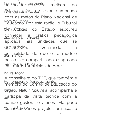
Nota de Esclarecimento
destacado entres as melhores do 
Estado, além de estar cumprindo 
Emenda Parlamentar
com as metas do Plano Nacional de 
Nota de Pesar
Educação. Por esta razão, o Tribunal 
de Contas do Estado escolheu 
Defesa Civil
conhecer a prática pedagógica 
Alagação e Enchente
aplicada nas unidades que se 
Comunidade
destacaram, ventilando a 
possibilidade de que esse modelo 
Seminários
possa ser compartilhado e aplicado 
Segurança pública
em outros municípios do Acre.  
Inauguração
A conselheira do TCE, que também é 
Homenagem e Agradecimento
membro do Comitê de Educação do 
órgão, Naluh Gouveia, acompanha e 
Lazer
participa da visita técnica com a 
Aviso
equipe gestora e alunos. Ela pode 
Administração
conhecer vários projetos artísticos e 