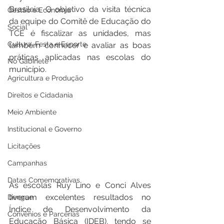
Brasileia. O objetivo da visita técnica 
Gestão e Economia
da equipe do Comitê de Educação do 
Social
TCE é fiscalizar as unidades, mas 
Cultura, Festa e Esporte
também conhecer e avaliar as boas 
práticas aplicadas nas escolas do 
No Gabinete
município.  
Agricultura e Produção
Direitos e Cidadania
Meio Ambiente
Institucional e Governo
Licitações
Campanhas
Datas Comemorativas
As escolas Ruy Lino e Conci Alves 
tiveram excelentes resultados no 
Dengue
Índice de Desenvolvimento da 
Convênios e Parcerias
Educação Básica (IDEB), tendo se 