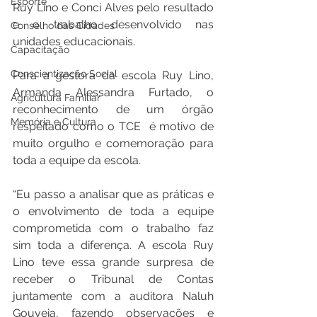
Esporte
Ruy Lino e Conci Alves pelo resultado 
e o trabalho desenvolvido nas 
Conselho das Cidades
unidades educacionais.  
Capacitação
Conscientização Social
Para a gestora da escola Ruy Lino, 
Armanda Alessandra Furtado, o 
Agricultura Familiar
reconhecimento de um órgão 
Memória e Cultura
respeitado como o TCE  é motivo de 
muito orgulho e comemoração para 
toda a equipe da escola. 
“Eu passo a analisar que as práticas e 
o envolvimento de toda a equipe 
comprometida com o trabalho faz 
sim toda a diferença. A escola Ruy 
Lino teve essa grande surpresa de 
receber o Tribunal de Contas 
juntamente com a auditora Naluh 
Gouveia, fazendo observações e 