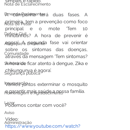
simples e rápido.
Nota de Esclarecimento
Emenda Parlamentar
A campanha terá duas fases. A 
primeira, tem a prevenção como foco 
Nota de Pesar
principal e o mote ‘Tem 10 
Defesa Civil
minutinhos? A hora de prevenir é 
agora’. A segunda fase vai orientar 
Alagação e Enchente
sobre os sintomas das doenças, 
Comunidade
através da mensagem ‘Tem sintomas? 
A hora de ficar atento à dengue, Zika e 
Seminários
chikungunya é agora’.
Segurança pública
Inauguração
Vamos juntos exterminar o mosquito 
e garantir mais saúde a nossa família. 
Homenagem e Agradecimento
Lazer
Podemos contar com você?
Aviso
Vídeo: 
Administração
https://www.youtube.com/watch?