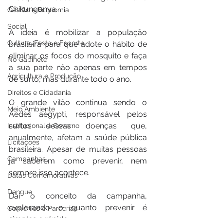
Chikungunya.
Gestão e Economia
Social
A ideia é mobilizar a população 
Cultura, Festa e Esporte
brasileira para que adote o hábito de 
eliminar os focos do mosquito e faça 
No Gabinete
a sua parte não apenas em tempos 
Agricultura e Produção
de surto, mas durante todo o ano.
Direitos e Cidadania
O grande vilão continua sendo o 
Meio Ambiente
Aedes aegypti, responsável pelos 
surtos dessas doenças que, 
Institucional e Governo
anualmente, afetam a saúde pública 
Licitações
brasileira. Apesar de muitas pessoas 
Campanhas
já saberem como prevenir, nem 
sempre isso acontece. 
Datas Comemorativas
Dengue
Daí o conceito da campanha, 
explorando o quanto prevenir é 
Convênios e Parcerias