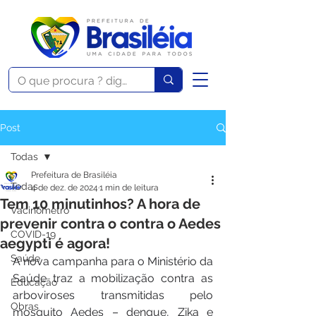
Post
Todas
Prefeitura de Brasiléia
Todas
4 de dez. de 2024
1 min de leitura
Tem 10 minutinhos? A hora de
Vacinômetro
prevenir contra o contra o Aedes
COVID-19
aegypti é agora!
Saúde
A nova campanha para o Ministério da 
Saúde traz a mobilização contra as 
Educação
arboviroses transmitidas pelo 
Obras
mosquito Aedes – dengue, Zika e 