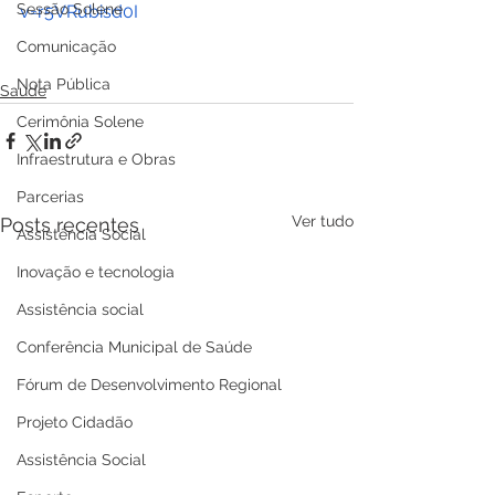
Sessão Solene
v=r5VRubisd0I
Comunicação
Nota Pública
Saúde
Cerimônia Solene
Infraestrutura e Obras
Parcerias
Ver tudo
Posts recentes
Assistência Social
Inovação e tecnologia
Assistência social
Conferência Municipal de Saúde
Fórum de Desenvolvimento Regional
Projeto Cidadão
Assistência Social