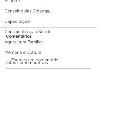
Esporte
Conselho das Cidades
Capacitação
Conscientização Social
Comentários
Agricultura Familiar
Memória e Cultura
Saúde em Ação chega à
Brasiléia receb
Escreva um comentário
Datas comemorativas
Comunidade Palmeira
ambulância do
com diversos serviços
Federal para re
gratuitos neste dia 25
atendimento a
de julho
pacientes do S