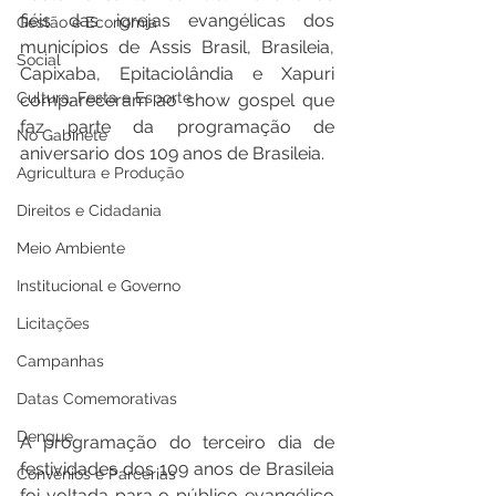
fiéis das igrejas evangélicas dos 
Gestão e Economia
municípios de Assis Brasil, Brasileia, 
Social
Capixaba, Epitaciolândia e Xapuri 
Cultura, Festa e Esporte
compareceram ao show gospel que 
faz parte da programação de 
No Gabinete
aniversario dos 109 anos de Brasileia. 
Agricultura e Produção
Direitos e Cidadania
Meio Ambiente
Institucional e Governo
Licitações
Campanhas
Datas Comemorativas
Dengue
A programação do terceiro dia de 
festividades dos 109 anos de Brasileia 
Convênios e Parcerias
foi voltada para o público evangélico 