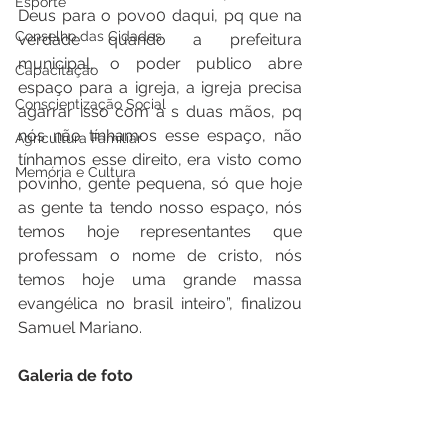
Esporte
Deus para o povo0 daqui, pq que na 
Conselho das Cidades
verdade quando a prefeitura 
municipal, o poder publico abre 
Capacitação
espaço para a igreja, a igreja precisa 
Conscientização Social
agarrar isso com a s duas mãos, pq 
nós não tínhamos esse espaço, não 
Agricultura Familiar
tínhamos esse direito, era visto como 
Memória e Cultura
povinho, gente pequena, só que hoje 
as gente ta tendo nosso espaço, nós 
temos hoje representantes que 
professam o nome de cristo, nós 
temos hoje uma grande massa 
evangélica no brasil inteiro”, finalizou 
Samuel Mariano.   
Galeria de foto