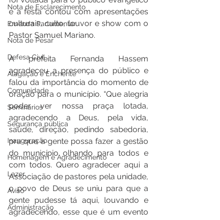
Nota de Esclarecimento
e a festa contou com apresentações 
culturais, culto, louvor e show com o 
Emenda Parlamentar
Pastor Samuel Mariano.
Nota de Pesar
Defesa Civil
A prefeita Fernanda Hassem 
agradeceu a presença do público e 
Alagação e Enchente
falou da importância do momento de 
Comunidade
oração para o município. “Que alegria 
poder ver nossa praça lotada, 
Seminários
agradecendo a Deus, pela vida, 
Segurança pública
saúde, direção, pedindo sabedoria, 
Inauguração
pra que a gente possa fazer a gestão 
do município olhando para todos e 
Homenagem e Agradecimento
com todos. Quero agradecer aqui a 
Lazer
Associação de pastores pela unidade, 
o povo de Deus se uniu para que a 
Aviso
gente pudesse tá aqui, louvando e 
Administração
agradecendo, esse que é um evento 