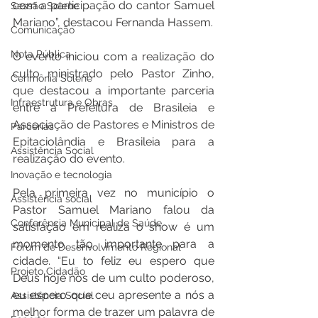
com a participação do cantor Samuel 
Sessão Solene
Mariano”, destacou Fernanda Hassem.
Comunicação
Nota Pública
O evento iniciou com a realização do 
culto ministrado pelo Pastor Zinho, 
Cerimônia Solene
que destacou a importante parceria 
Infraestrutura e Obras
entre a Prefeitura de Brasileia e 
Associação de Pastores e Ministros de 
Parcerias
Epitaciolândia e Brasileia para a 
Assistência Social
realização do evento. 
Inovação e tecnologia
Pela primeira vez no município o 
Assistência social
Pastor Samuel Mariano falou da 
Conferência Municipal de Saúde
satisfação em realiza o show é um 
momento tão importante para a 
Fórum de Desenvolvimento Regional
cidade. “Eu to feliz eu espero que 
Projeto Cidadão
Deus hoje nos de um culto poderoso, 
eu espero que ceu apresente a nós a 
Assistência Social
melhor forma de trazer um palavra de 