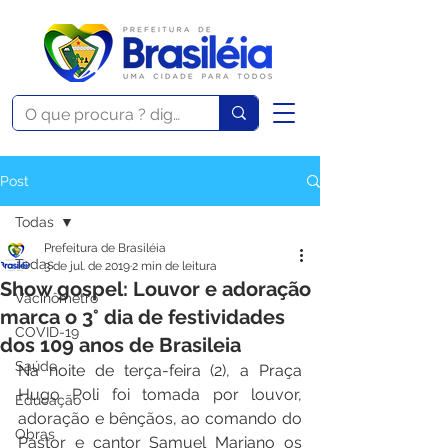
Post
Todas
Prefeitura de Brasiléia
Todas
3 de jul. de 2019
2 min de leitura
Show gospel: Louvor e adoração
Vacinômetro
marca o 3° dia de festividades
COVID-19
dos 109 anos de Brasileia
Saúde
Na noite de terça-feira (2), a Praça 
Hugo Poli foi tomada por louvor, 
Educação
adoração e bênçãos, ao comando do 
Obras
Pastor e cantor Samuel Mariano os 