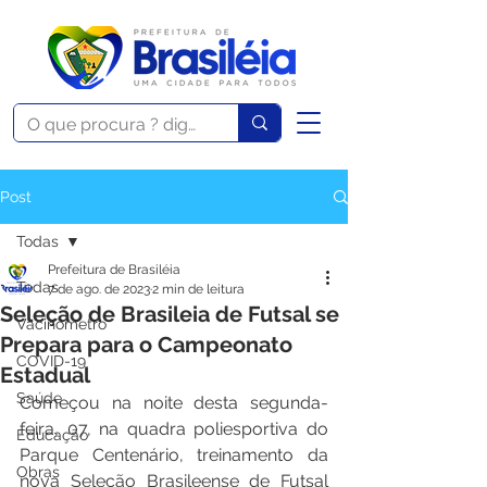
Post
Todas
Prefeitura de Brasiléia
Todas
7 de ago. de 2023
2 min de leitura
Seleção de Brasileia de Futsal se
Vacinômetro
Prepara para o Campeonato
COVID-19
Estadual
Saúde
Começou na noite desta segunda-
feira, 07, na quadra poliesportiva do 
Educação
Parque Centenário, treinamento da 
Obras
nova Seleção Brasileense de Futsal 