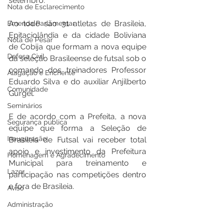
setembro.  
Nota de Esclarecimento
Ao todo são 31 atletas de Brasileia, 
Emenda Parlamentar
Epitaciolândia e da cidade Boliviana 
Nota de Pesar
de Cobija que formam a nova equipe 
Defesa Civil
da seleção Brasileense de futsal sob o 
comando dos treinadores Professor 
Alagação e Enchente
Eduardo Silva e do auxiliar Anjilberto 
Comunidade
Gurgel.  
Seminários
E de acordo com a Prefeita, a nova 
Segurança pública
equipe que forma a Seleção de 
Inauguração
Brasileia de Futsal vai receber total 
apoio e investimento da Prefeitura 
Homenagem e Agradecimento
Municipal para treinamento e 
Lazer
participação nas competições dentro 
e fora de Brasileia.  
Aviso
Administração