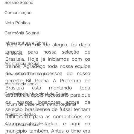
Sessão Solene
Comunicação
Nota Pública
Cerimônia Solene
Infraestrutura e Obras
"Hoje é um dia de alegria, foi dada 
largada para nossa seleção de 
Parcerias
Brasileia. Hoje já iniciamos com os 
Assistência Social
treinos. Agradeço toda nossa equipe 
de esporte na pessoa do nosso 
Inovação e tecnologia
gerente Bil Rocha. A Prefeitura de 
Assistência social
Brasileia está montando toda 
Conferência Municipal de Saúde
estrutura e apoio necessário para que 
os nossos jogadores agora da 
Fórum de Desenvolvimento Regional
seleção brasileense de futsal tenham 
Projeto Cidadão
total apoio para as competições no 
Campeonato Estadual e aqui no 
Assistência Social
município também. Antes o time era 