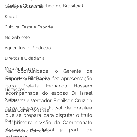
(Antigo Clube Atlético de Brasileia).   
Gestão e Economia
Social
Cultura, Festa e Esporte
No Gabinete
Agricultura e Produção
Direitos e Cidadania
Meio Ambiente
Na oportunidade, o Gerente de 
Esportes Bil Rocha fez apresentação 
Institucional e Governo
para Prefeita Fernanda Hassem 
Licitações
acompanhada do esposo Dr. Israel 
Campanhas
Milani e do Vereador Elenilson Cruz da 
nova Seleção de Futsal de Brasileia 
Datas Comemorativas
que se prepara para disputar o título 
Dengue
da primeira divisão do Campeonato 
Acreano de futsal já partir de 
Convênios e Parcerias