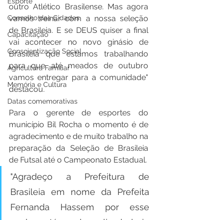
Esporte
outro Atlético Brasilense. Mas agora 
Conselho das Cidades
vamos treinar com a nossa seleção 
de Brasileia. E se DEUS quiser a final 
Capacitação
vai acontecer no novo ginásio de 
Conscientização Social
Brasileia que estamos trabalhando 
para que até meados de outubro 
Agricultura Familiar
vamos entregar para a comunidade" 
Memória e Cultura
destacou.  
Datas comemorativas
Para o gerente de esportes do 
município Bil Rocha o momento é de 
agradecimento e de muito trabalho na 
preparação da Seleção de Brasileia 
de Futsal até o Campeonato Estadual.  
"Agradeço a Prefeitura de 
Brasileia em nome da Prefeita 
Fernanda Hassem por esse 