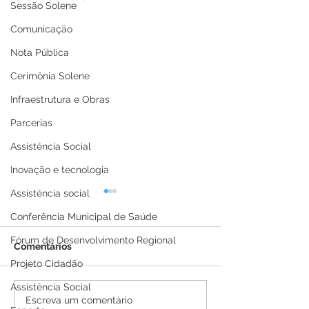
Sessão Solene
Comunicação
Nota Pública
Cerimônia Solene
Infraestrutura e Obras
Parcerias
Assistência Social
Inovação e tecnologia
Assistência social
Conferência Municipal de Saúde
Fórum de Desenvolvimento Regional
Comentários
Projeto Cidadão
Assistência Social
Carnavale 2026 encerra
Parangolé e Bl
Escreva um comentário