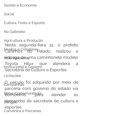
Gestão e Economia
Social
Cultura, Festa e Esporte
No Gabinete
Agricultura e Produção
Nesta segunda-feira 31, o prefeito 
Direitos e Cidadania
Carlinhos do Pelado, realizou a 
entrega de uma caminhonete modelo 
Meio Ambiente
Toyota Hilux que atenderá a 
Institucional e Governo
Secretaria de Cultura e Esportes
Licitações
O veículo foi adquirido por meio de  
Campanhas
parceria com governo do estado via 
Datas Comemorativas
Bombeiros, para atender as 
demandas da secretaria de cultura e 
Dengue
esportes.
Convênios e Parcerias