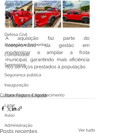
Nota de Esclarecimento
Emenda Parlamentar
Nota de Pesar
Defesa Civil
A aquisição faz parte do 
Alagação e Enchente
compromisso da gestão em 
modernizar e ampliar a frota 
Comunidade
municipal, garantindo mais eficiência 
Seminários
nos serviços prestados à população.
Segurança pública
Inauguração
Cultura, Festa e Esporte
Homenagem e Agradecimento
Lazer
Aviso
Administração
Ver tudo
Posts recentes