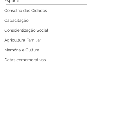
Esporte
com grande show
Rolinhas do Co
nacional de Koyote em
arrastam multi
Conselho das Cidades
celebração dos 30 anos
segundo dia do
Capacitação
de folia
Carnavale em B
Conscientização Social
Agricultura Familiar
Memória e Cultura
Datas comemorativas