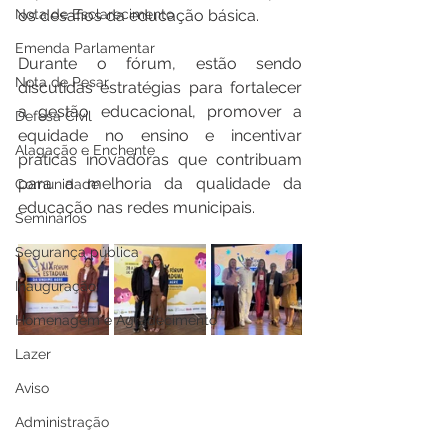
os desafios da educação básica.
Nota de Esclarecimento
Emenda Parlamentar
Durante o fórum, estão sendo 
Nota de Pesar
discutidas estratégias para fortalecer 
a gestão educacional, promover a 
Defesa Civil
equidade no ensino e incentivar 
Alagação e Enchente
práticas inovadoras que contribuam 
para a melhoria da qualidade da 
Comunidade
educação nas redes municipais.
Seminários
Segurança pública
Inauguração
Homenagem e Agradecimento
Lazer
Aviso
Administração