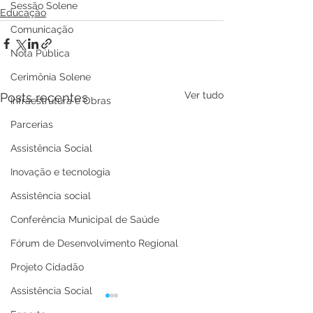
Sessão Solene
Educação
Comunicação
Nota Pública
Cerimônia Solene
Ver tudo
Posts recentes
Infraestrutura e Obras
Parcerias
Assistência Social
Inovação e tecnologia
Assistência social
Conferência Municipal de Saúde
Fórum de Desenvolvimento Regional
Projeto Cidadão
Assistência Social