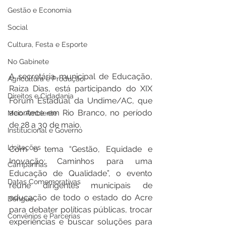
Gestão e Economia
Social
Cultura, Festa e Esporte
No Gabinete
A secretária municipal de Educação, 
Agricultura e Produção
Raiza Dias, está participando do XIX 
Direitos e Cidadania
Fórum Estadual da Undime/AC, que 
acontece em Rio Branco, no período 
Meio Ambiente
de 28 a 30 de maio.
Institucional e Governo
Licitações
Com o tema “Gestão, Equidade e 
Inovação: Caminhos para uma 
Campanhas
Educação de Qualidade”, o evento 
Datas Comemorativas
reúne dirigentes municipais de 
educação de todo o estado do Acre 
Dengue
para debater políticas públicas, trocar 
Convênios e Parcerias
experiências e buscar soluções para 