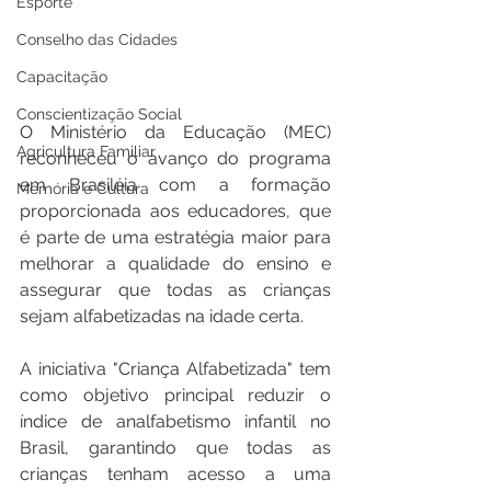
Esporte
Conselho das Cidades
Capacitação
Conscientização Social
O Ministério da Educação (MEC) 
Agricultura Familiar
reconheceu o avanço do programa 
em Brasiléia com a formação 
Memória e Cultura
proporcionada aos educadores, que 
é parte de uma estratégia maior para 
melhorar a qualidade do ensino e 
assegurar que todas as crianças 
sejam alfabetizadas na idade certa.
A iniciativa "Criança Alfabetizada" tem 
como objetivo principal reduzir o 
índice de analfabetismo infantil no 
Brasil, garantindo que todas as 
crianças tenham acesso a uma 