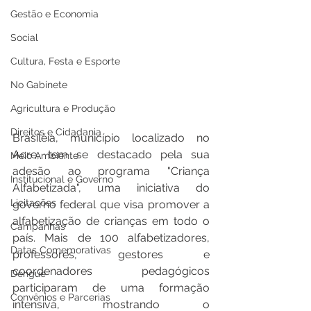
Gestão e Economia
Social
Cultura, Festa e Esporte
No Gabinete
Agricultura e Produção
Direitos e Cidadania
Brasiléia, município localizado no 
Acre, tem se destacado pela sua 
Meio Ambiente
adesão ao programa "Criança 
Institucional e Governo
Alfabetizada", uma iniciativa do 
Licitações
governo federal que visa promover a 
alfabetização de crianças em todo o 
Campanhas
país. Mais de 100 alfabetizadores, 
Datas Comemorativas
professores, gestores e 
coordenadores pedagógicos 
Dengue
participaram de uma formação 
Convênios e Parcerias
intensiva, mostrando o 