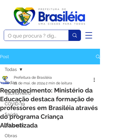
Post
Todas
Prefeitura de Brasiléia
Todas
21 de mai. de 2024
2 min de leitura
Reconhecimento: Ministério da
Vacinômetro
Educação destaca formação de
COVID-19
professores em Brasiléia através
Saúde
do programa Criança
Alfabetizada
Educação
Obras