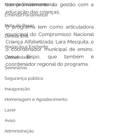
comprometimento da gestão com a 
Nota de Esclarecimento
educação das crianças.
Emenda Parlamentar
Nota de Pesar
O programa tem como articuladora 
municipal do Compromisso Nacional 
Defesa Civil
Criança Alfabetizada, Lara Mesquita, e 
Alagação e Enchente
o coordenador municipal de ensino, 
Jesus Bispo, que também é 
Comunidade
coordenador regional do programa.
Seminários
Segurança pública
Inauguração
Homenagem e Agradecimento
Lazer
Aviso
Administração