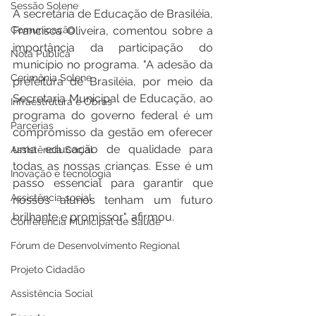
Sessão Solene
A secretária de Educação de Brasiléia, 
Francisca Oliveira, comentou sobre a 
Comunicação
importância da participação do 
Nota Pública
município no programa. "A adesão da 
Cerimônia Solene
prefeitura de Brasiléia, por meio da 
Secretaria Municipal de Educação, ao 
Infraestrutura e Obras
programa do governo federal é um 
Parcerias
compromisso da gestão em oferecer 
uma educação de qualidade para 
Assistência Social
todas as nossas crianças. Esse é um 
Inovação e tecnologia
passo essencial para garantir que 
Assistência social
nossos alunos tenham um futuro 
brilhante e promissor", afirmou.
Conferência Municipal de Saúde
Fórum de Desenvolvimento Regional
Projeto Cidadão
Assistência Social