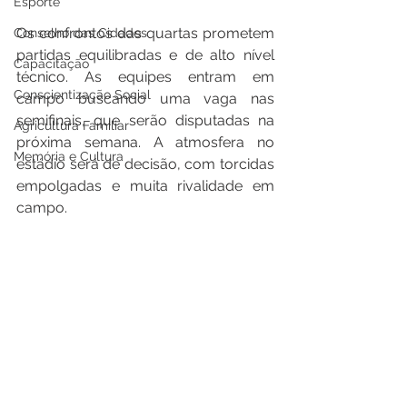
Esporte
Os confrontos das quartas prometem 
Conselho das Cidades
partidas equilibradas e de alto nível 
Capacitação
técnico. As equipes entram em 
Conscientização Social
campo buscando uma vaga nas 
semifinais, que serão disputadas na 
Agricultura Familiar
próxima semana. A atmosfera no 
Memória e Cultura
estádio será de decisão, com torcidas 
empolgadas e muita rivalidade em 
campo.