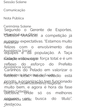
Sessão Solene
Comunicação
Nota Pública
Cerimônia Solene
Segundo o Gerente de Esportes, 
Infraestrutura e Obras
Clebson Venâncio, a competição já 
superou expectativas. “Estamos muito 
Parcerias
felizes com o envolvimento das 
Assistência Social
equipes e da população. A Taça 
Cidade voltou com força total e é um 
Inovação e tecnologia
reflexo do esforço do Prefeito 
Assistência social
Carlinhos do Pelado em valorizar o 
Conferência Municipal de Saúde
futebol local. Nosso estádio está 
pronto, a organização tem funcionado 
Fórum de Desenvolvimento Regional
muito bem, e agora é hora da fase 
Projeto Cidadão
decisiva, onde só os melhores 
seguem em busca do título”, 
Assistência Social
destacou.