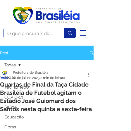
Post
Todas
Prefeitura de Brasiléia
Todas
17 de jul. de 2025
2 min de leitura
Quartas de Final da Taça Cidade
Vacinômetro
Brasiléia de Futebol agitam o
COVID-19
Estádio José Guiomard dos
Saúde
Santos nesta quinta e sexta-feira
Educação
Obras