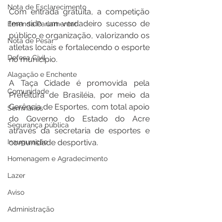
Nota de Esclarecimento
Com entrada gratuita, a competição 
tem sido um verdadeiro sucesso de 
Emenda Parlamentar
público e organização, valorizando os 
Nota de Pesar
atletas locais e fortalecendo o esporte 
Defesa Civil
no município. 
Alagação e Enchente
A Taça Cidade é promovida pela 
Comunidade
Prefeitura de Brasiléia, por meio da 
Gerência de Esportes, com total apoio 
Seminários
do Governo do Estado do Acre 
Segurança pública
através da secretaria de esportes e 
comunidade desportiva.
Inauguração
Homenagem e Agradecimento
Lazer
Aviso
Administração