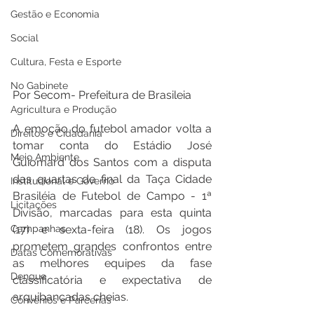
Gestão e Economia
Social
Cultura, Festa e Esporte
No Gabinete
Por Secom- Prefeitura de Brasileia 
Agricultura e Produção
A emoção do futebol amador volta a 
Direitos e Cidadania
tomar conta do Estádio José 
Meio Ambiente
Guiomard dos Santos com a disputa 
das quartas de final da Taça Cidade 
Institucional e Governo
Brasiléia de Futebol de Campo - 1ª 
Licitações
Divisão, marcadas para esta quinta 
(17) e sexta-feira (18). Os jogos 
Campanhas
prometem grandes confrontos entre 
Datas Comemorativas
as melhores equipes da fase 
Dengue
classificatória e expectativa de 
arquibancadas cheias.
Convênios e Parcerias