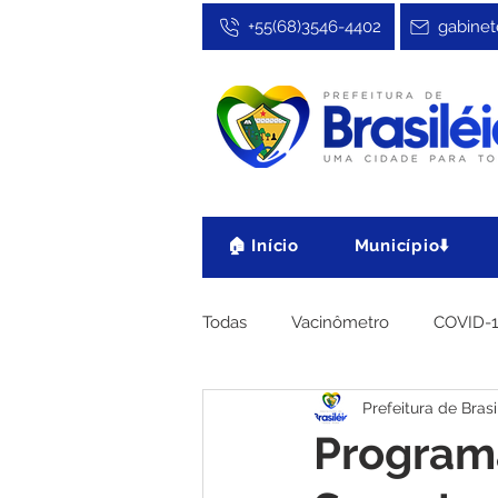
+55(68)3546-4402
gabinet
🏠 Início
Município⬇️
Todas
Vacinômetro
COVID-
Prefeitura de Brasi
Cultura, Festa e Esporte
No
Program