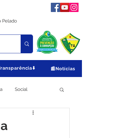
o Pelado
Transparência⬇️
📰Notícias
ia
Social
Meio Ambiente
 a