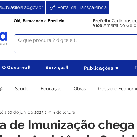
e@brasileia.ac.gov.br
Portal da Transparência
Prefeito
Carlinhos d
Olá, Bem-vindo a Brasiléia!
Vice
Amaral do Gelo
O Governo⬇️
Serviços⬇️
Publicações 🔽
19
Saúde
Educação
Obras
Gestão e Econom
léia
10 de jun. de 2025
1 min de leitura
 Gabinete
Agricultura e Produção
Direitos e Cidadania
a de Imunização chega