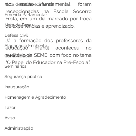
do ensino fundamental foram 
Nota de Esclarecimento
recepcionadas na Escola Socorro 
Emenda Parlamentar
Frota, em um dia marcado por troca 
Nota de Pesar
de experiências e aprendizado.
Defesa Civil
Já a formação dos professores da 
Alagação e Enchente
educação infantil aconteceu no 
auditório da SEME, com foco no tema 
Comunidade
“O Papel do Educador na Pré-Escola”.
Seminários
Segurança pública
Inauguração
Homenagem e Agradecimento
Lazer
Aviso
Administração