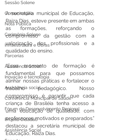
Sessão Solene
A secretária municipal de Educação, 
Comunicação
Raiza Dias, esteve presente em ambas 
Nota Pública
as formações, reforçando o 
Cerimônia Solene
compromisso da gestão com a 
valorização dos profissionais e a 
Infraestrutura e Obras
qualidade do ensino.
Parcerias
“Esse momento de formação é 
Assistência Social
fundamental para que possamos 
Inovação e tecnologia
alinhar nossas práticas e fortalecer o 
Assistência social
trabalho pedagógico. Nosso 
compromisso é garantir que cada 
Conferência Municipal de Saúde
criança de Brasiléia tenha acesso a 
Fórum de Desenvolvimento Regional
uma educação de qualidade, com 
professores motivados e preparados.” 
Projeto Cidadão
destacou a secretária municipal de 
Assistência Social
Educação, Raiza Dias.