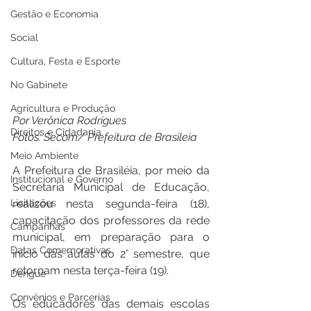
Gestão e Economia
Social
Cultura, Festa e Esporte
No Gabinete
Agricultura e Produção
Por Verônica Rodrigues 
Direitos e Cidadania
Fotos: Secom/ Prefeitura de Brasileia 
Meio Ambiente
A Prefeitura de Brasiléia, por meio da 
Institucional e Governo
Secretaria Municipal de Educação, 
Licitações
realizou nesta segunda-feira (18), 
capacitação dos professores da rede 
Campanhas
municipal, em preparação para o 
Datas Comemorativas
início das aulas do 2° semestre, que 
retornam nesta terça-feira (19).
Dengue
Convênios e Parcerias
Os educadores das demais escolas 