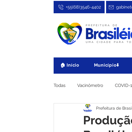
+55(68)3546-4402
gabinet
🏠 Início
Município⬇️
Todas
Vacinômetro
COVID-
Prefeitura de Brasi
Cultura, Festa e Esporte
No
Produção