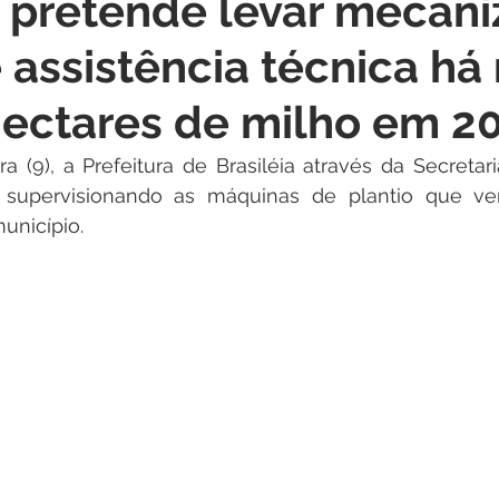
a pretende levar mecani
itações
Campanhas
Datas Comemorativas
Dengu
e assistência técnica há
 de Esclarecimento
Emenda Parlamentar
Nota de Pes
hectares de milho em 2
ra (9), a Prefeitura de Brasiléia através da Secretari
nidade
Seminários
Segurança pública
Inauguraç
e supervisionando as máquinas de plantio que v
unicípio.
Lazer
Aviso