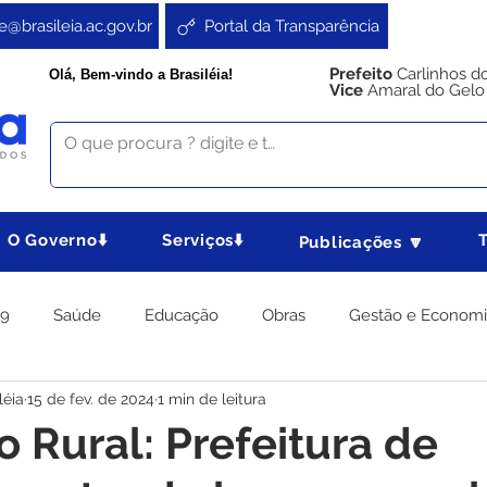
e@brasileia.ac.gov.br
Portal da Transparência
Prefeito
Carlinhos d
Olá, Bem-vindo a Brasiléia!
Vice
Amaral do Gelo
O Governo⬇️
Serviços⬇️
Publicações 🔽
19
Saúde
Educação
Obras
Gestão e Econom
léia
15 de fev. de 2024
1 min de leitura
 Gabinete
Agricultura e Produção
Direitos e Cidadania
 Rural: Prefeitura de