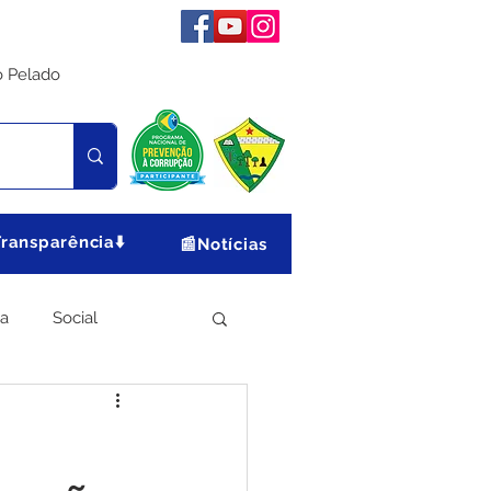
o Pelado
Transparência⬇️
📰Notícias
ia
Social
Meio Ambiente