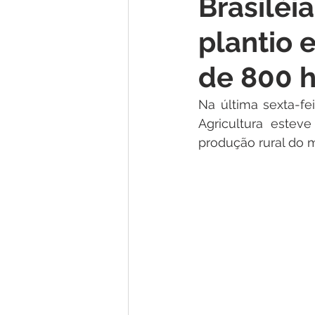
Brasiléi
Institucional e Governo
Lic
plantio 
Convênios e Parcerias
Nota
de 800 
Na última sexta-fei
Alagação e Enchente
Comu
Agricultura estev
produção rural do m
Homenagem e Agradecimento