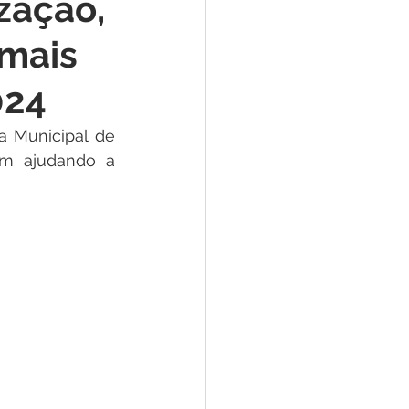
zação,
e
 mais
ar
Defesa Civil
024
a Municipal de 
ão
em ajudando a 