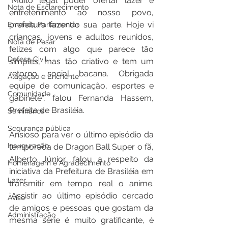
“Muito legal poder ofertar lazer e 
Nota de Esclarecimento
entretenimento ao nosso povo, 
prefeitura fazendo sua parte. Hoje vi 
Emenda Parlamentar
crianças, jovens e adultos reunidos, 
Nota de Pesar
felizes com algo que parece tão 
Defesa Civil
simples, mas tão criativo e tem um 
retorno social bacana. Obrigada 
Alagação e Enchente
equipe de comunicação, esportes e 
Comunidade
gabinete”, falou Fernanda Hassem, 
Prefeita de Brasiléia.
Seminários
Segurança pública
Ansioso para ver o último episódio da 
Inauguração
temporada de Dragon Ball Super o fã, 
Alberto Júnior, falou a respeito da 
Homenagem e Agradecimento
iniciativa da Prefeitura de Brasiléia em 
Lazer
transmitir em tempo real o anime. 
“Assistir ao último episódio cercado 
Aviso
de amigos e pessoas que gostam da 
Administração
mesma série é muito gratificante, é 