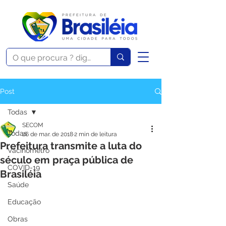
Post
Todas
SECOM
Todas
26 de mar. de 2018
2 min de leitura
Prefeitura transmite a luta do
Vacinômetro
século em praça pública de
COVID-19
Brasiléia
Saúde
Educação
Obras