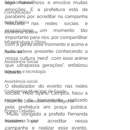
algo maravilhoso e envolve muitas 
Sessão Solene
emoções. E a prefeitura está de 
Comunicação
parabéns por acreditar na campanha 
Nota Pública
realizada nas redes sociais e 
proporcionar um momento tão 
Cerimônia Solene
importante para nós, por compartilhar 
Infraestrutura e Obras
com a gente esse momento e acima e 
tudo esteve presente conhecendo a 
Parcerias
nossa cultura ‘nerd’  com esse anime 
Assistência Social
que ultrapassa gerações”, enfatizou 
Inovação e tecnologia
Alberto. 
Assistência social
O idealizador do evento nas redes 
Conferência Municipal de Saúde
sociais, Hibis Syahu Campos, falou a 
respeito da transmissão realizado 
Fórum de Desenvolvimento Regional
pela prefeitura em praça pública. 
Projeto Cidadão
“Muito obrigado a prefeita Fernanda 
Hassem por acreditar nessa 
Assistência Social
campanha e realizar esse evento, 