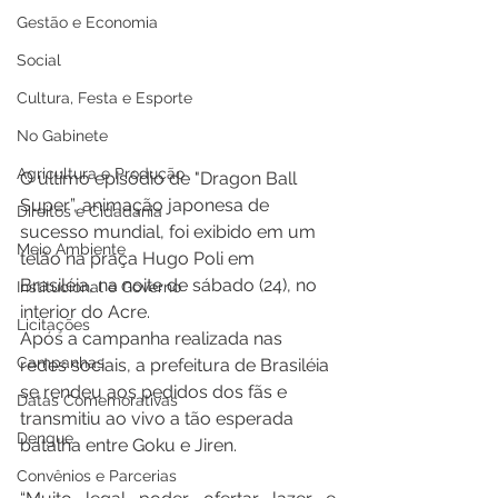
Gestão e Economia
Social
Cultura, Festa e Esporte
No Gabinete
Agricultura e Produção
O último episódio de "Dragon Ball 
Super”, animação japonesa de 
Direitos e Cidadania
sucesso mundial, foi exibido em um 
Meio Ambiente
telão na praça Hugo Poli em 
Brasiléia, na noite de sábado (24), no 
Institucional e Governo
interior do Acre.
Licitações
Após a campanha realizada nas 
Campanhas
redes sociais, a prefeitura de Brasiléia 
se rendeu aos pedidos dos fãs e 
Datas Comemorativas
transmitiu ao vivo a tão esperada 
Dengue
batalha entre Goku e Jiren.
Convênios e Parcerias