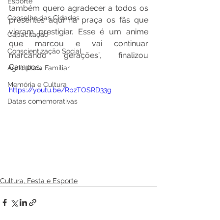
Esporte
também quero agradecer a todos os 
Conselho das Cidades
presentes aqui na praça os fãs que 
vieram prestigiar. Esse é um anime 
Capacitação
que marcou e vai continuar 
Conscientização Social
marcando gerações”, finalizou 
Campos.
Agricultura Familiar
Memória e Cultura
https://youtu.be/RbzTOSRD33g
Datas comemorativas
Cultura, Festa e Esporte