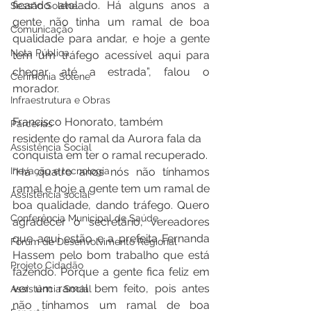
ficando atolado. Há alguns anos a 
Sessão Solene
gente não tinha um ramal de boa 
Comunicação
qualidade para andar, e hoje a gente 
Nota Pública
tem um tráfego acessível aqui para 
chegar até a estrada”, falou o 
Cerimônia Solene
morador.
Infraestrutura e Obras
Francisco Honorato, também 
Parcerias
residente do ramal da Aurora fala da 
Assistência Social
conquista em ter o ramal recuperado.
Inovação e tecnologia
“Há quatro anos nós não tínhamos 
ramal e hoje a gente tem um ramal de 
Assistência social
boa qualidade, dando tráfego. Quero 
Conferência Municipal de Saúde
agradecer o secretário, vereadores 
que aqui estão e a prefeita Fernanda 
Fórum de Desenvolvimento Regional
Hassem pelo bom trabalho que está 
Projeto Cidadão
fazendo. Porque a gente fica feliz em 
ver um ramal bem feito, pois antes 
Assistência Social
não tínhamos um ramal de boa 