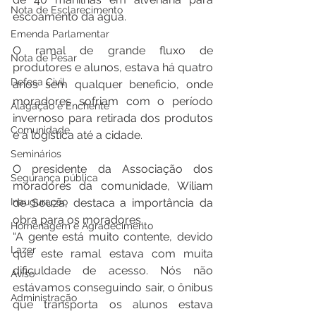
Nota de Esclarecimento
escoamento da água.
Emenda Parlamentar
O ramal de grande fluxo de 
Nota de Pesar
produtores e alunos, estava há quatro 
Defesa Civil
anos sem qualquer beneficio, onde 
moradores sofriam com o período 
Alagação e Enchente
invernoso para retirada dos produtos 
Comunidade
e a logística até a cidade.
Seminários
O presidente da Associação dos 
Segurança pública
moradores da comunidade, Wiliam 
Inauguração
de Souza, destaca a importância da 
obra para os moradores.
Homenagem e Agradecimento
“A gente está muito contente, devido 
Lazer
que este ramal estava com muita 
dificuldade de acesso. Nós não 
Aviso
estávamos conseguindo sair, o ônibus 
Administração
que transporta os alunos estava 