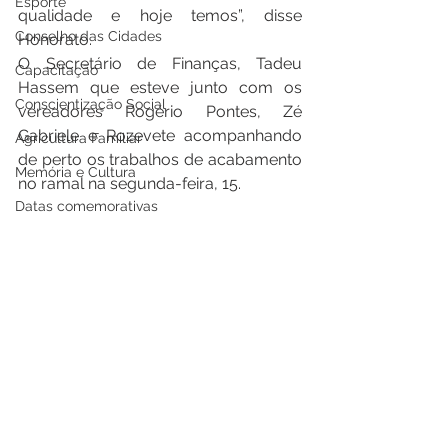
Esporte
qualidade e hoje temos”, disse 
Conselho das Cidades
Honorato.
O Secretário de Finanças, Tadeu 
Capacitação
Hassem que esteve junto com os 
Conscientização Social
vereadores Rogério Pontes, Zé 
Gabriele e Rozevete acompanhando 
Agricultura Familiar
de perto os trabalhos de acabamento 
Memória e Cultura
no ramal na segunda-feira, 15.
Datas comemorativas