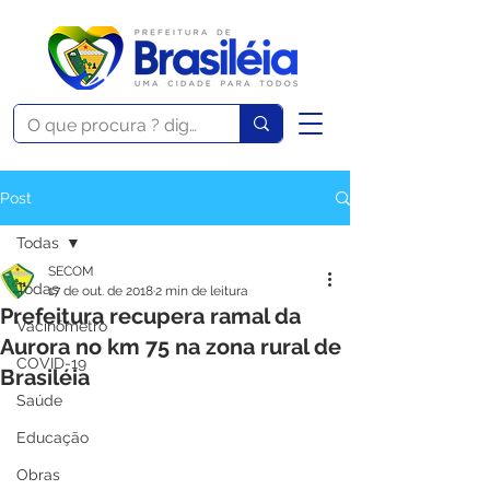
Post
Todas
SECOM
Todas
17 de out. de 2018
2 min de leitura
Prefeitura recupera ramal da
Vacinômetro
Aurora no km 75 na zona rural de
COVID-19
Brasiléia
Saúde
Educação
Obras