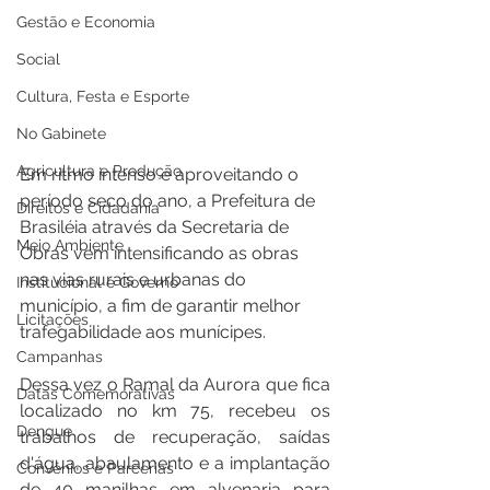
Gestão e Economia
Social
Cultura, Festa e Esporte
No Gabinete
Agricultura e Produção
Em ritmo intenso e aproveitando o 
período seco do ano, a Prefeitura de 
Direitos e Cidadania
Brasiléia através da Secretaria de 
Meio Ambiente
Obras vem intensificando as obras 
nas vias rurais e urbanas do 
Institucional e Governo
município, a fim de garantir melhor 
Licitações
trafegabilidade aos munícipes.
Campanhas
Dessa vez o Ramal da Aurora que fica 
Datas Comemorativas
localizado no km 75, recebeu os 
Dengue
trabalhos de recuperação, saídas 
d'água, abaulamento e a implantação 
Convênios e Parcerias
de 40 manilhas em alvenaria para 