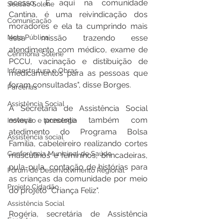
acesso. E aqui na comunidade 
Sessão Solene
Cantina, é uma reivindicação dos 
Comunicação
moradores e ela ta cumprindo mais 
essa missão trazendo esse 
Nota Pública
atendimento com médico, exame de 
Cerimônia Solene
PCCU, vacinação e distibuição de 
Infraestrutura e Obras
medicamentos para as pessoas que 
foram consultadas", disse Borges.
Parcerias
Assistência Social
A Secretaria de Assistência Social 
esteve presente também com 
Inovação e tecnologia
atedimento do Programa Bolsa 
Assistência social
Familia, cabeleireiro realizando cortes 
Conferência Municipal de Saúde
masculinos e femininos, brincadeiras, 
pula-pula, contação de histórias para 
Fórum de Desenvolvimento Regional
as crianças da comunidade por meio 
Projeto Cidadão
do projeto "Criança Feliz".
Assistência Social
Rogéria, secretária de Assistência 