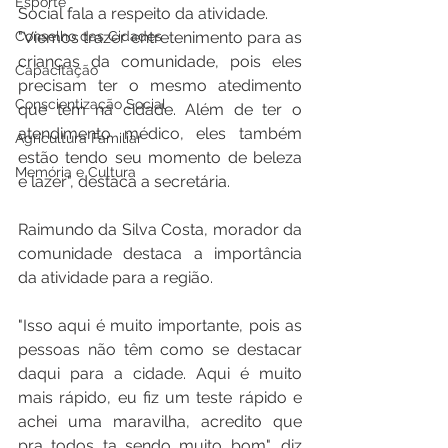
Esporte
Social fala a respeito da atividade.
"Viemos trazer entretenimento para as 
Conselho das Cidades
crianças da comunidade, pois eles 
Capacitação
precisam ter o mesmo atedimento 
Conscientização Social
que tem na cidade. Além de ter o 
atendimento médico, eles também 
Agricultura Familiar
estão tendo seu momento de beleza 
Memória e Cultura
e lazer", destaca a secretária.
Raimundo da Silva Costa, morador da 
comunidade destaca a importância 
da atividade para a região.
"Isso aqui é muito importante, pois as 
pessoas não têm como se destacar 
daqui para a cidade. Aqui é muito 
mais rápido, eu fiz um teste rápido e 
achei uma maravilha, acredito que 
pra todos ta sendo muito bom", diz 