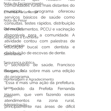
Nota de Esclarecimento
comunidades rurais mais distantes do 
municipio, o programa ofereceu 
Emenda Parlamentar
serviços básicos de saúde como 
Nota de Pesar
consultas, testes rápidos, distribuição 
de medicamentos, PCCU e vacinação 
Defesa Civil
disponíveis para a comunidade. A 
Alagação e Enchente
atividade contou com palestras de 
Comunidade
educação bucal com dentista e 
distribuição de escovas de dente.
Seminários
Segurança pública
O secretário de saúde, Francisco 
Borges, fala sobre mais uma edição 
Inauguração
do programa.
Homenagem e Agradecimento
"Essa é mais uma ação da prefeitura, 
Lazer
a pedido da Prefeita Fernanda 
Hassem, que vem fazendo esses 
Aviso
atendimentos na zona rural, 
Administração
principalmente nas áreas de dificil 