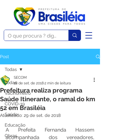
Post
Todas
SECOM
Todas
18 de set. de 2018
2 min de leitura
Prefeitura realiza programa
Vacinômetro
Saúde Itinerante, o ramal do km
COVID-19
52 em Brasiléia
Saúde
Atualizado:
29 de set. de 2018
Educação
A Prefeita Fernanda Hassem 
Obras
acompanhada dos vereadores, 