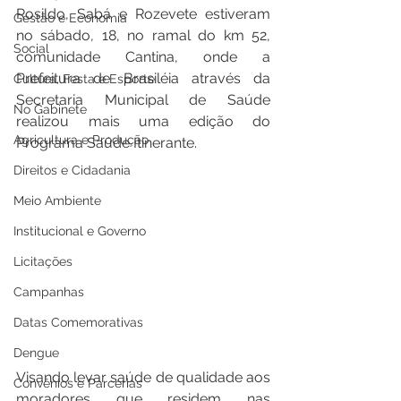
Rosildo, Sabá e Rozevete estiveram 
Gestão e Economia
no sábado, 18, no ramal do km 52, 
Social
comunidade Cantina, onde a 
Prefeitura de Brasiléia através da 
Cultura, Festa e Esporte
Secretaria Municipal de Saúde 
No Gabinete
realizou mais uma edição do 
Agricultura e Produção
Programa Saúde Itinerante.
Direitos e Cidadania
Meio Ambiente
Institucional e Governo
Licitações
Campanhas
Datas Comemorativas
Dengue
Visando levar saúde de qualidade aos 
Convênios e Parcerias
moradores que residem nas 